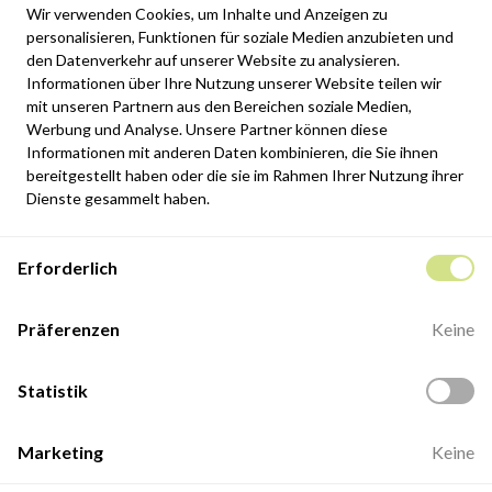
Wir verwenden Cookies, um Inhalte und Anzeigen zu
personalisieren, Funktionen für soziale Medien anzubieten und
den Datenverkehr auf unserer Website zu analysieren.
Informationen über Ihre Nutzung unserer Website teilen wir
Newsletter
mit unseren Partnern aus den Bereichen soziale Medien,
Du kannst den Newsletter jederzeit abbestellen. Weitere Informationen
Werbung und Analyse. Unsere Partner können diese
findest du in unserem Impressum.
Informationen mit anderen Daten kombinieren, die Sie ihnen
bereitgestellt haben oder die sie im Rahmen Ihrer Nutzung ihrer
Anmelden
Dienste gesammelt haben.
Ich akzeptiere die allgemeinen Nutzungsbedingungen und die
Erforderlich
Datenschutzrichtlinie
Kontakt
Präferenzen
Keine
ul. Fabryczna 8e/46,
98-400 Wieruszów
Statistik
Geöffnet: 8:00–16:00
+48 883 884 339
Marketing
Keine
biuro@minio.com.pl