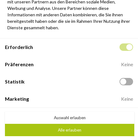
mit unseren Partnern aus den Bereichen soziale Medien,
Du kannst den Newsletter jederzeit abbestellen. Weitere Informationen
Werbung und Analyse. Unsere Partner können diese
findest du in unserem Impressum.
Informationen mit anderen Daten kombinieren, die Sie ihnen
bereitgestellt haben oder die sie im Rahmen Ihrer Nutzung ihrer
Anmelden
Dienste gesammelt haben.
Ich akzeptiere die allgemeinen Nutzungsbedingungen und die
Erforderlich
Datenschutzrichtlinie
Kontakt
Präferenzen
Keine
ul. Fabryczna 8e/46,
98-400 Wieruszów
Statistik
Geöffnet: 8:00–16:00
+48 883 884 339
Marketing
Keine
biuro@minio.com.pl
Auswahl erlauben
Alle erlauben
©2026 Minio. Alle Rechte vorbehalten.