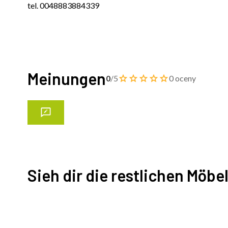
tel. 0048883884339
Meinungen
0
/5
0 oceny
Sieh dir die restlichen Möbe