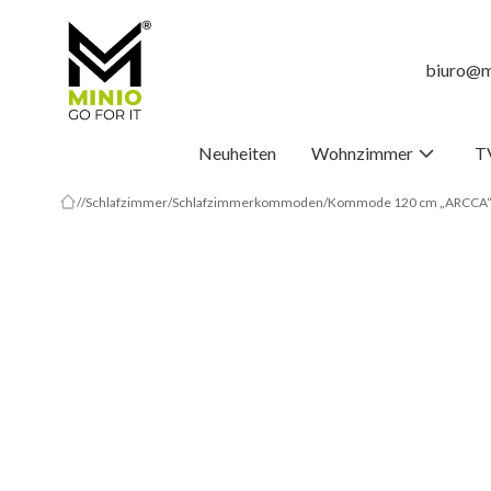
biuro@m
Neuheiten
Wohnzimmer
T
Schlafzimmer
Schlafzimmerkommoden
Kommode 120 cm „ARCCA“, 