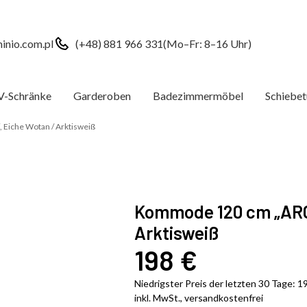
inio.com.pl
(+48) 881 966 331
(Mo–Fr: 8–16 Uhr)
V-Schränke
Garderoben
Badezimmermöbel
Schiebet
Eiche Wotan / Arktisweiß
Kommode 120 cm „ARC
Arktisweiß
198
€
Niedrigster Preis der letzten 30 Tage:
1
inkl. MwSt., versandkostenfrei