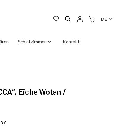
DE
üren
Schlafzimmer
Kontakt
CA“, Eiche Wotan /
98
€