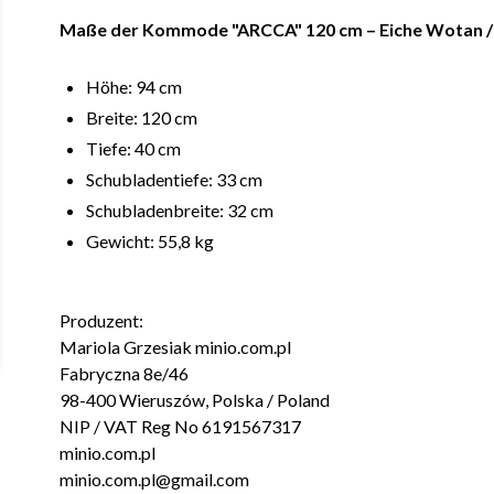
Maße der Kommode "ARCCA" 120 cm – Eiche Wotan / 
Höhe: 94 cm
Breite: 120 cm
Tiefe: 40 cm
Schubladentiefe: 33 cm
Schubladenbreite: 32 cm
Gewicht: 55,8 kg
Produzent:
Mariola Grzesiak minio.com.pl
Fabryczna 8e/46
98-400 Wieruszów, Polska / Poland
NIP / VAT Reg No 6191567317
minio.com.pl
minio.com.pl@gmail.com