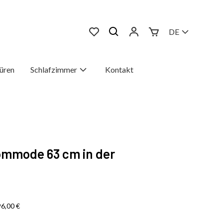
DE
üren
Schlafzimmer
Kontakt
mmode 63 cm in der
96,00
€