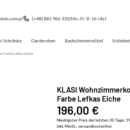
inio.com.pl
(+48) 881 966 331
(Mo–Fr: 8–16 Uhr)
V-Schränke
Garderoben
Badezimmermöbel
Schiebet
 Farbe Lefkas Eiche
KLASI Wohnzimmerko
Farbe Lefkas Eiche
196,00
€
Niedrigster Preis der letzten 30 Tage:
1
inkl. MwSt., versandkostenfrei