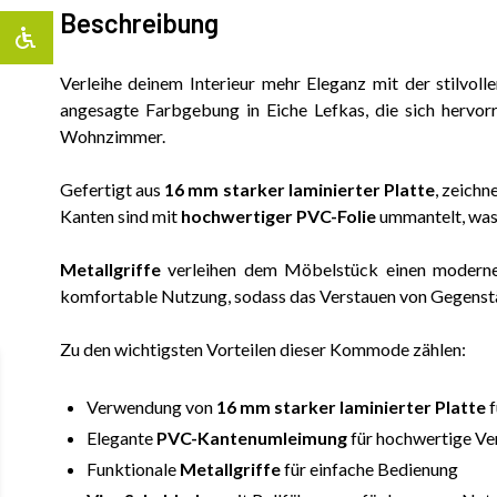
Beschreibung
Verleihe deinem Interieur mehr Eleganz mit der stilvoll
angesagte Farbgebung in Eiche Lefkas, die sich hervorr
Wohnzimmer.
Gefertigt aus
16 mm starker laminierter Platte
, zeichn
Kanten sind mit
hochwertiger PVC-Folie
ummantelt, was 
Metallgriffe
verleihen dem Möbelstück einen moderne
komfortable Nutzung, sodass das Verstauen von Gegenstä
Zu den wichtigsten Vorteilen dieser Kommode zählen:
Verwendung von
16 mm starker laminierter Platte
f
Elegante
PVC-Kantenumleimung
für hochwertige Ve
Funktionale
Metallgriffe
für einfache Bedienung