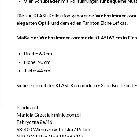
Vier Schubladen
mit Rollführungen für bequeme Nut
Die zur KLASI-Kollektion gehörende
Wohnzimmerkom
eleganten Optik und dem edlen Farbton Eiche Lefkas.
Maße der Wohnzimmerkommode KLASI 63 cm in Eiche
Breite: 63 cm
Höhe: 90 cm
Tiefe: 44 cm
Sichere dir mit der KLASI-Kommode in 63 cm Breite und Ei
Produzent:
Mariola Grzesiak minio.com.pl
Fabryczna 8e/46
98-400 Wieruszów, Polska / Poland
NIP / VAT Reg No 6191567317