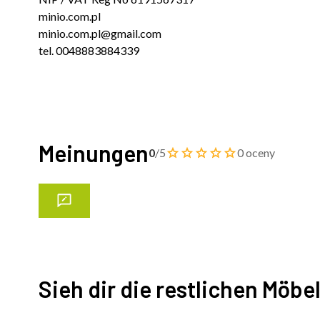
minio.com.pl
minio.com.pl@gmail.com
tel. 0048883884339
Meinungen
0
/5
0 oceny
Sieh dir die restlichen Möbe